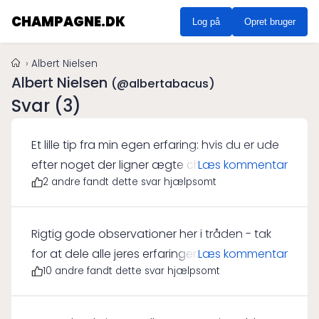
CHAMPAGNE.DK
Log på
Opret bruger
Albert Nielsen
Albert Nielsen
(@albertabacus)
Svar (3)
Et lille tip fra min egen erfaring: hvis du er ude
efter noget der ligner ægte champagne
Læs kommentar
2 andre fandt dette svar hjælpsomt
uden at sprænge budgettet, kan Crémant
være et godt alternativ. Disse mousserende
vine er produceret uden for Champagne-
Rigtig gode observationer her i tråden - tak
regionen i Frankrig, men de benytter ofte de
for at dele alle jeres erfaringer. På et
Læs kommentar
samme metoder. Selvom det ikke er 'the real
10 andre fandt dette svar hjælpsomt
personligt plan opbevarer jeg normalt ikke
deal', har jeg haft mange gode stunder med
champagne i længere tid, da jeg synes, det er
et glas Crémant i hånden.
bedst at nyde den relativt frisk. Men til de par