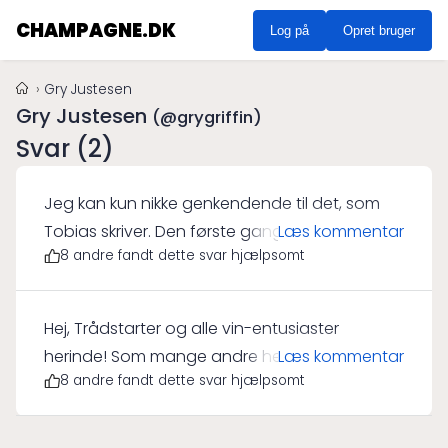
CHAMPAGNE.DK
Log på
Opret bruger
Gry Justesen
Gry Justesen
(@grygriffin)
Svar (2)
Jeg kan kun nikke genkendende til det, som
Tobias skriver. Den første gang jeg smagte en
Læs kommentar
8 andre fandt dette svar hjælpsomt
vintage champagne, var en ren åbenbaring.
Smagsprofilen var så unik og forskellig fra
hvad jeg før havde oplevet med non-vintage.
Hej, Trådstarter og alle vin-entusiaster
Det siges ofte, at vintage champagner kun
herinde! Som mange andre her, er jeg også
Læs kommentar
laves i de bedste år, og at de derfor
8 andre fandt dette svar hjælpsomt
faldet for demi-sec champagne, men af et
repræsenterer det ypperste inden for
lidt andet årsag. Jeg er vild med
producentens stil. Det er nok den detalje, der
fermenterede fødevarer og drikkevarer, alt fra