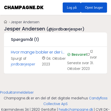
CHAMPAGNE.DK
Log på
Opret bruger
Jesper Andersen
Jesper Andersen
(@jordbærjesper)
Spørgsmål (1)
Hvor mange bobler er der i
12
Besvaret
svar
en champagne?
Spurgt af
04. Oktober
Seneste svar
31.
jordbærjesper
2023
Oktober 2023
Produktanmeldelser
Champagne.dk er en del af det digitale mediehus
Candyfloss
Collective ApS
Kærmindevej 34 | 2820 Gentofte |
hej@champagne.dk
| CVR DK-