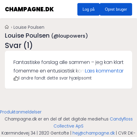
CHAMPAGNE.DK
Log på
Opret bruger
Louise Poulsen
Louise Poulsen
(@loupowers)
Svar (1)
Fantastiske forslag alle sammen – jeg kan klart
fornemme en entusiastisk konsensus omkring
Læs kommentar
1 andre fandt dette svar hjælpsomt
skaldyr og champagne, samt en kærlighed
for dets paring med ost og tapas. Jeg vil dog
gerne tilføre mine egne erfaringer i denne
sammenhæng. Et mindre kendt match, som
Produktanmeldelser
jeg har haft stor glæde af, er champagne og
Champagne.dk er en del af det digitale mediehus
Candyfloss
stegt foie gras. Dette kan virke overraskende,
Collective ApS
da foie gras er så rig på smag og tekstur. Men
Kærmindevej 34 | 2820 Gentofte |
hej@champagne.dk
| CVR DK-