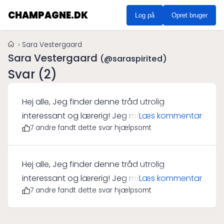
CHAMPAGNE.DK
Log på
Opret bruger
Sara Vestergaard
Sara Vestergaard
(@saraspirited)
Svar (2)
Hej alle, Jeg finder denne tråd utrolig
interessant og lærerig! Jeg må indrømme, at
Læs kommentar
7 andre fandt dette svar hjælpsomt
jeg altid har haft en forkærlighed for
champagne, men efter at have læst jeres
indlæg kan jeg se, at der er flere
Hej alle, Jeg finder denne tråd utrolig
mousserende vine jeg bør udforske. Min kone
interessant og lærerig! Jeg må indrømme, at
Læs kommentar
og jeg hygger os ofte med et glas
7 andre fandt dette svar hjælpsomt
jeg altid har haft en forkærlighed for
champagne eller vin på vores have terrasse
champagne, men efter at have læst jeres
om sommeren, og jeg tror at Prosecco og Asti
indlæg kan jeg se, at der er flere