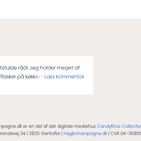
igtsfulde råd! Jeg holder meget af
lasker på køkkenbordet tæt på et
Læs kommentar
 indretningen. Efter at have læst
gvis ikke er den bedste idé, især
g vil helt sikkert
m, som er relativt køligt og mørkt
osen til køleskabsdøren, Michael!
pagne.dk er en del af det digitale mediehus
Candyfloss Collecti
i kælderen, som jeg aldrig rigtig
indevej 34 | 2820 Gentofte |
hej@champagne.dk
| CVR DK-3585
brug. Igen, tak for jeres råd!