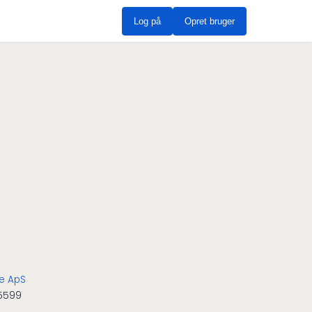
Log på
Opret bruger
ve ApS
5599