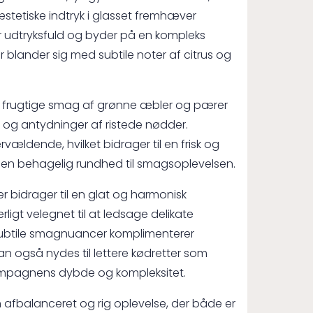
e æstetiske indtryk i glasset fremhæver
udtryksfuld og byder på en kompleks
 blander sig med subtile noter af citrus og
e, frugtige smag af grønne æbler og pærer
og antydninger af ristede nødder.
vældende, hvilket bidrager til en frisk og
er en behagelig rundhed til smagsoplevelsen.
r bidrager til en glat og harmonisk
gt velegnet til at ledsage delikate
 subtile smagnuancer komplimenterer
an også nydes til lettere kødretter som
hampagnens dybde og kompleksitet.
 afbalanceret og rig oplevelse, der både er