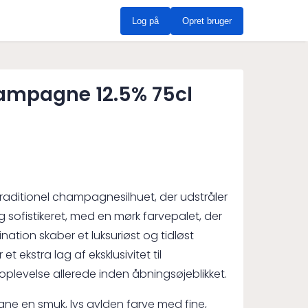
Log på
Opret bruger
hampagne 12.5% 75cl
raditionel champagnesilhuet, der udstråler
og sofistikeret, med en mørk farvepalet, der
bination skaber et luksuriøst og tidløst
ekstra lag af eksklusivitet til
levelse allerede inden åbningsøjeblikket.
ne en smuk, lys gylden farve med fine,