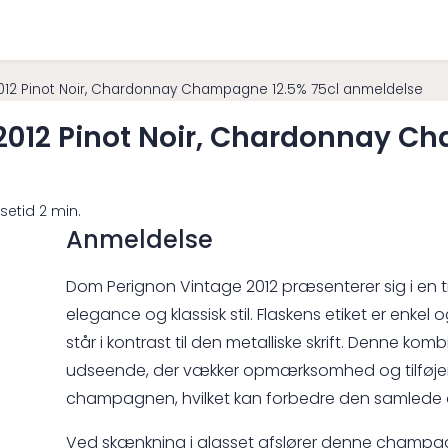
012 Pinot Noir, Chardonnay Champagne 12.5% 75cl anmeldelse
2012 Pinot Noir, Chardonnay C
setid 2 min.
Anmeldelse
Dom Perignon Vintage 2012 præsenterer sig i en t
elegance og klassisk stil. Flaskens etiket er enkel 
står i kontrast til den metalliske skrift. Denne kom
udseende, der vækker opmærksomhed og tilføjer et 
champagnen, hvilket kan forbedre den samlede op
Ved skænkning i glasset afslører denne champag