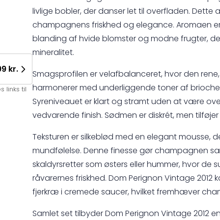
livlige bobler, der danser let til overfladen. Dett
champagnens friskhed og elegance. Aromaen er 
blanding af hvide blomster og modne frugter, der
mineralitet.
9 kr.
Smagsprofilen er velafbalanceret, hvor den ren
harmonerer med underliggende toner af brioche 
links til
Syreniveauet er klart og stramt uden at være over
vedvarende finish. Sødmen er diskrét, men tilføj
Teksturen er silkeblød med en elegant mousse, de
mundfølelse. Denne finesse gør champagnen særli
skaldyrsretter som østers eller hummer, hvor de
råvarernes friskhed. Dom Perignon Vintage 2012 k
fjerkræ i cremede saucer, hvilket fremhæver c
Samlet set tilbyder Dom Perignon Vintage 2012 en