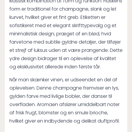
klassisk kombination af form og funktion. Flaskens
form er traditionel for champagne, slank og let
kurvet, hvilket giver et fint greb. Etiketten er
sofistikeret med et elegant skrifttypevalg og et
minimalistisk design, præget af en blød, hvid
farvetone med subtile gyldne detaljer, der tilføjer
et strejf af luksus uden at være prangende. Dette
ydre design bidrager til en oplevelse af kvalitet
og eksklusivitet allerede inden første tår.
Når man skænker vinen, er udseendet en del af
oplevelsen. Denne champagne fremviser en lys,
gylden farve med livlige bobler, der danser til
overfladen. Aromaen afslører umiddelbart noter
af frisk frugt, blomster og en smule brioche,
hvilket giver en indbydende og delikat duftprofil.