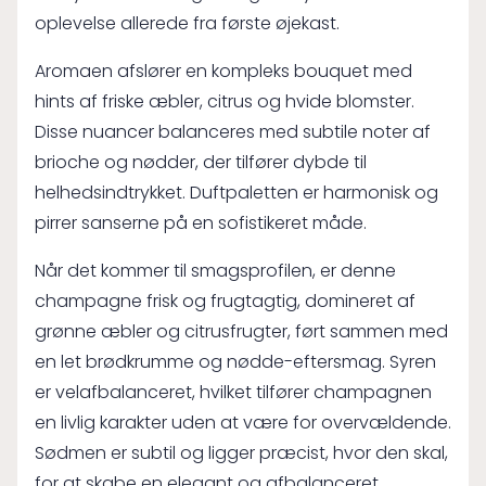
oplevelse allerede fra første øjekast.
Aromaen afslører en kompleks bouquet med
hints af friske æbler, citrus og hvide blomster.
Disse nuancer balanceres med subtile noter af
brioche og nødder, der tilfører dybde til
helhedsindtrykket. Duftpaletten er harmonisk og
pirrer sanserne på en sofistikeret måde.
Når det kommer til smagsprofilen, er denne
champagne frisk og frugtagtig, domineret af
grønne æbler og citrusfrugter, ført sammen med
en let brødkrumme og nødde-eftersmag. Syren
er velafbalanceret, hvilket tilfører champagnen
en livlig karakter uden at være for overvældende.
Sødmen er subtil og ligger præcist, hvor den skal,
for at skabe en elegant og afbalanceret