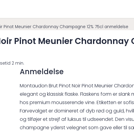
oir Pinot Meunier Chardonnay Champagne 12% 75cl anmeldelse
Noir Pinot Meunier Chardonnay
setid 2 min.
Anmeldelse
Montaudon Brut Pinot Noir Pinot Meunier Chard
elegant og klassisk flaske. Flaskens form er slank 
hos premium mousserende vine. Etiketten er sofist
Farvevalget er domineret af dyb rød og guld, hv
og tilføjer et strejf af luksus til udseendet. Den 
champagne yderst velegnet som gave eller til sæ