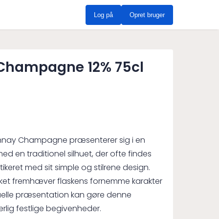
Log på
Opret bruger
 Champagne 12% 75cl
onnay Champagne præsenterer sig i en
med en traditionel silhuet, der ofte findes
ikeret med sit simple og stilrene design.
ilket fremhæver flaskens fornemme karakter
visuelle præsentation kan gøre denne
rlig festlige begivenheder.