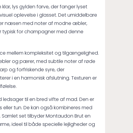
r, lys gylden farve, der fanger lyset
n visuel oplevelse i glasset. Det umiddelbare
anger næsen med noter af modne æbler,
t er typisk for champagner med denne
e mellem kompleksitet og tilgængelighed.
æbler og pærer, med subtile noter af røde
rp og forfriskende syre, der
erer i en harmonisk afslutning. Texturen er
følelse.
ledsager til en bred vifte af mad. Den er
aks eller tun. De kan også kombineres med
tid. Samlet set tilbyder Montaudon Brut en
 ideel til både specielle lejligheder og