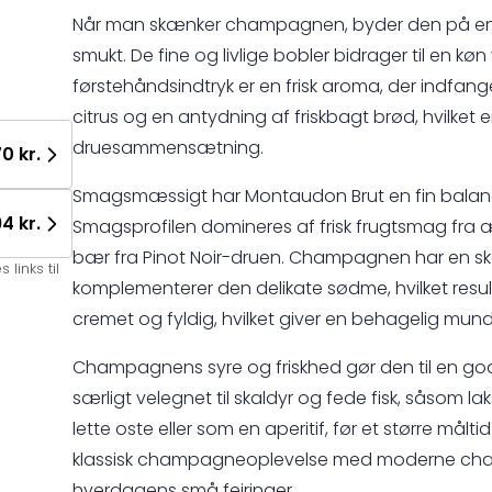
Når man skænker champagnen, byder den på en kla
smukt. De fine og livlige bobler bidrager til en kø
førstehåndsindtryk er en frisk aroma, der indf
citrus og en antydning af friskbagt brød, hvilke
druesammensætning.
70 kr.
Smagsmæssigt har Montaudon Brut en fin balanc
94 kr.
Smagsprofilen domineres af frisk frugtsmag fra 
bær fra Pinot Noir-druen. Champagnen har en ska
links til
komplementerer den delikate sødme, hvilket result
cremet og fyldig, hvilket giver en behagelig mund
Champagnens syre og friskhed gør den til en god 
særligt velegnet til skaldyr og fede fisk, såsom l
lette oste eller som en aperitif, før et større mål
klassisk champagneoplevelse med moderne charme,
hverdagens små fejringer.