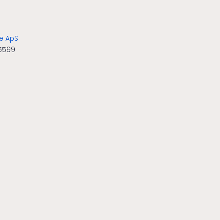
ve ApS
5599