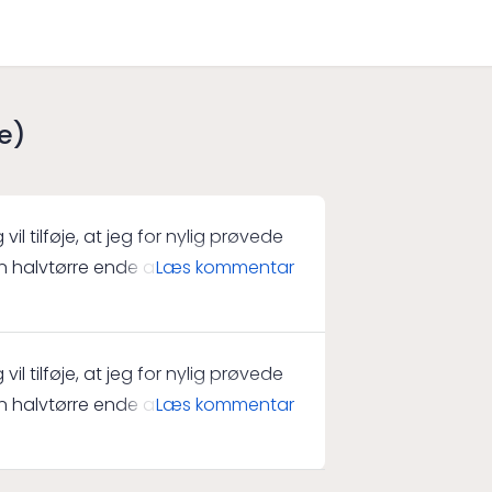
e)
vil tilføje, at jeg for nylig prøvede
halvtørre ende af spektret, ved
Læs kommentar
ant oplevelse, smagen var lidt
alance. Jeg synes personligt at
 tungere forretter, hvor Brut
vil tilføje, at jeg for nylig prøvede
halvtørre ende af spektret, ved
Læs kommentar
pper. Jeg husker også tydeligt
ant oplevelse, smagen var lidt
ar også ved et bryllup. Jeg var
alance. Jeg synes personligt at
 den tørre smag virkelig gav en