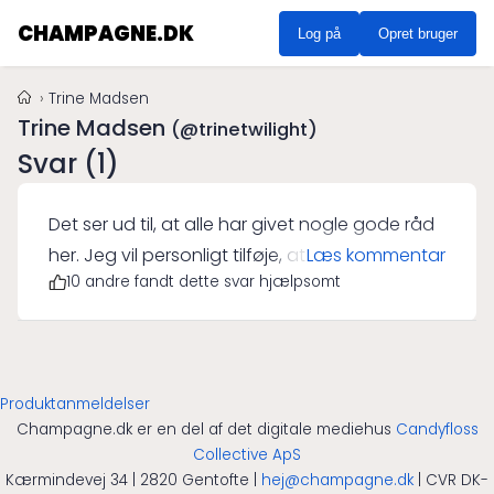
CHAMPAGNE.DK
Log på
Opret bruger
Trine Madsen
Trine Madsen
(@trinetwilight)
Svar (1)
Det ser ud til, at alle har givet nogle gode råd
her. Jeg vil personligt tilføje, at tør
Læs kommentar
10 andre fandt dette svar hjælpsomt
champagne går fantastisk godt sammen
med salte og fede forretter som rygeost og
foie gras. Jeg havde engang den fornøjelse
at prøve en Brut champagne med denne
Produktanmeldelser
type forret på et af københavn restauranter:
Champagne.dk er en del af det digitale mediehus
Candyfloss
smagen af salt, fedt og den tørre bitterhed
Collective ApS
fra champagnen matchede hinanden
Kærmindevej 34 | 2820 Gentofte |
hej@champagne.dk
| CVR DK-