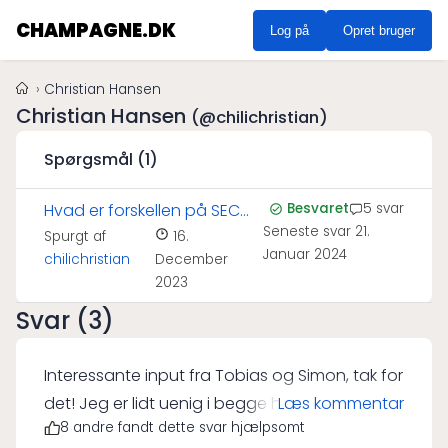
CHAMPAGNE.DK
Log på
Opret bruger
Christian Hansen
Christian Hansen
(@chilichristian)
Spørgsmål (1)
Hvad er forskellen på SEC
Besvaret
5 svar
Seneste svar
21.
og semi sec?
Spurgt af
16.
Januar 2024
chilichristian
December
2023
Svar (3)
Interessante input fra Tobias og Simon, tak for
det! Jeg er lidt uenig i begge holdninger, da
Læs kommentar
8 andre fandt dette svar hjælpsomt
jeg selv foretrækker at drikke champagne fra