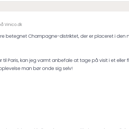
å Vinico.dk
etegnet Champagne-distriktet, der er placeret i den nord
r til Paris, kan jeg varmt anbefale at tage på visit i et e
 oplevelse man bør onde sig selv!