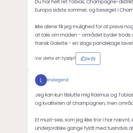
Du har helt ret Tobias, Champagne-distrikt
Europa sidste sommer, og besøget i Champ
Ikke alene fik jeg mulighed for at prøve n
at tale om maden - området byder trods al
fransk Galette - en slags pandekage lavet
Var dette en hjælp?
Ja (
5
)
L
linelegend
Jeg kan kun tilslutte mig Rasmus og Tobi
og kvaliteten af champagnen, men områ
Et must-see, som jeg ikke tror I har nævnt,
underjordiske gange fyldt med tusindvis a