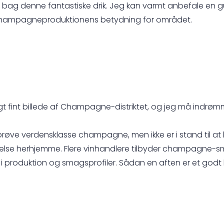
ger bag denne fantastiske drik. Jeg kan varmt anbefale en gu
 champagneproduktionens betydning for området.
gt fint billede af Champagne-distriktet, og jeg må indrøm
 at prøve verdensklasse champagne, men ikke er i stand til
else herhjemme. Flere vinhandlere tilbyder champagne-
 i produktion og smagsprofiler. Sådan en aften er et godt