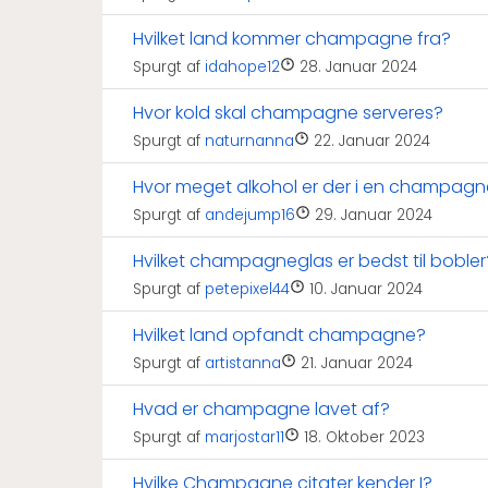
Hvilket land kommer champagne fra?
Spurgt af
idahope12
28. Januar 2024
Hvor kold skal champagne serveres?
Spurgt af
naturnanna
22. Januar 2024
Hvor meget alkohol er der i en champag
Spurgt af
andejump16
29. Januar 2024
Hvilket champagneglas er bedst til bobler
Spurgt af
petepixel44
10. Januar 2024
Hvilket land opfandt champagne?
Spurgt af
artistanna
21. Januar 2024
Hvad er champagne lavet af?
Spurgt af
marjostar11
18. Oktober 2023
Hvilke Champagne citater kender I?