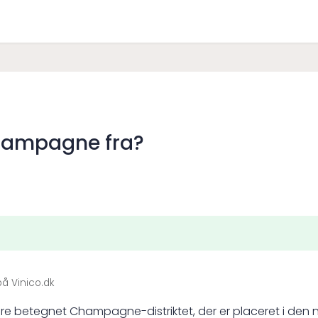
hampagne fra?
å Vinico.dk
etegnet Champagne-distriktet, der er placeret i den nord