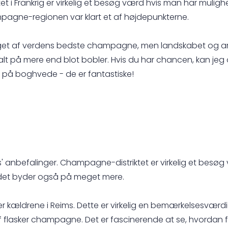
et i Frankrig er virkelig et besøg værd hvis man har muli
agne-regionen var klart et af højdepunkterne.
oget af verdens bedste champagne, men landskabet og arkite
t på mere end blot bobler. Hvis du har chancen, kan jeg 
 på boghvede - de er fantastiske!
as' anbefalinger. Champagne-distriktet er virkelig et b
det byder også på meget mere.
 er kældrene i Reims. Dette er virkelig en bemærkelsesværd
f flasker champagne. Det er fascinerende at se, hvordan f