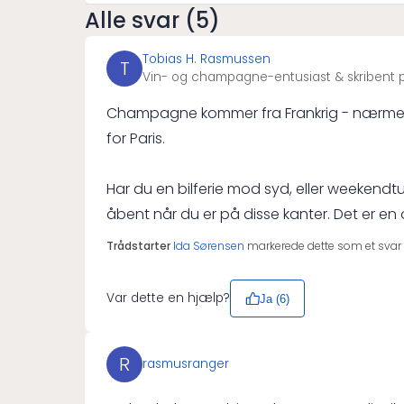
Alle svar (5)
Tobias H. Rasmussen
T
Vin- og champagne-entusiast & skribent p
Champagne kommer fra Frankrig - nærmere b
for Paris.
Har du en bilferie mod syd, eller weekendtu
åbent når du er på disse kanter. Det er en
Trådstarter
Ida Sørensen
markerede dette som et svar
Var dette en hjælp?
Ja (
6
)
R
rasmusranger