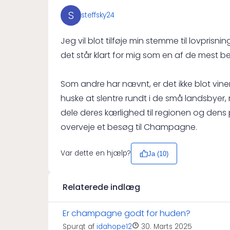
S
steffsky24
Jeg vil blot tilføje min stemme til lovpri
det står klart for mig som en af de mest b
Som andre har nævnt, er det ikke blot vine
huske at slentre rundt i de små landsbyer, 
dele deres kærlighed til regionen og dens pr
overveje et besøg til Champagne.
Var dette en hjælp?
Ja (
10
)
Relaterede indlæg
Er champagne godt for huden?
Spurgt af
idahope12
30. Marts 2025