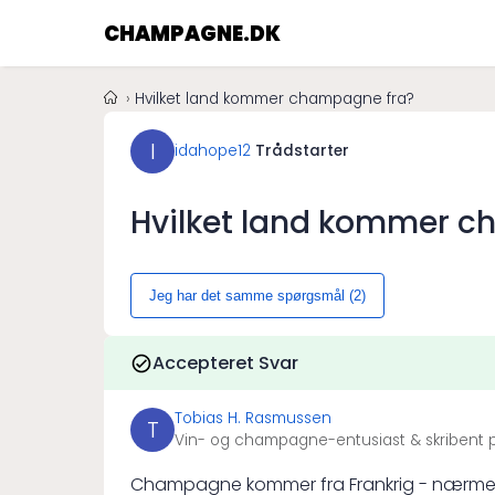
CHAMPAGNE.DK
Hvilket land kommer champagne fra?
I
idahope12
Trådstarter
Hvilket land kommer c
Jeg har det samme spørgsmål (
2
)
Accepteret Svar
Tobias H. Rasmussen
T
Vin- og champagne-entusiast & skribent p
Champagne kommer fra Frankrig - nærmere b