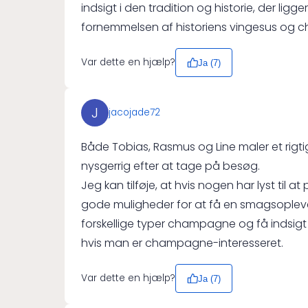
indsigt i den tradition og historie, der lig
fornemmelsen af historiens vingesus og
Var dette en hjælp?
Ja (
7
)
J
jacojade72
Både Tobias, Rasmus og Line maler et rigti
nysgerrig efter at tage på besøg.
Jeg kan tilføje, at hvis nogen har lyst til
gode muligheder for at få en smagsoplev
forskellige typer champagne og få indsigt
hvis man er champagne-interesseret.
Var dette en hjælp?
Ja (
7
)