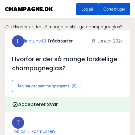
CHAMPAGNE.DK
Log på
Opret bruger
Hvorfor er der så mange forskellige champagneglas?
L
linetune48
Trådstarter
16. Januar 2024
Hvorfor er der så mange forskellige
champagneglas?
Jeg har det samme spørgsmål (
0
)
Accepteret Svar
T
Tobias H. Rasmussen