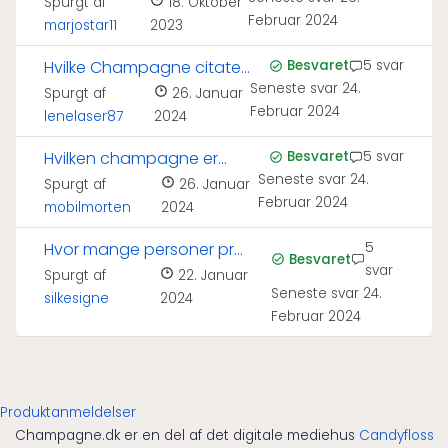
lavet af?
Spurgt af
18. Oktober
Februar 2024
marjostar11
2023
Hvilke Champagne citater
Besvaret
5 svar
Seneste svar
24.
kender I?
Spurgt af
26. Januar
Februar 2024
lenelaser87
2024
Hvilken champagne er
Besvaret
5 svar
Seneste svar
24.
bedst til kaviar?
Spurgt af
26. Januar
Februar 2024
mobilmorten
2024
Hvor mange personer pr
5
Besvaret
svar
flaske champagne?
Spurgt af
22. Januar
Seneste svar
24.
silkesigne
2024
Februar 2024
Produktanmeldelser
Champagne.dk er en del af det digitale mediehus
Candyfloss