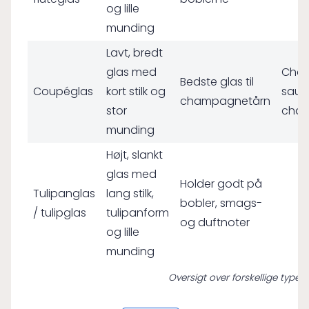
og lille
munding
Lavt, bredt
glas med
Cha
Bedste glas til
Coupéglas
kort stilk og
sause
champagnetårn
stor
cham
munding
Højt, slankt
glas med
Holder godt på
Tulipanglas
lang stilk,
bobler, smags-
/ tulipglas
tulipanform
og duftnoter
og lille
munding
Oversigt over forskellige typ