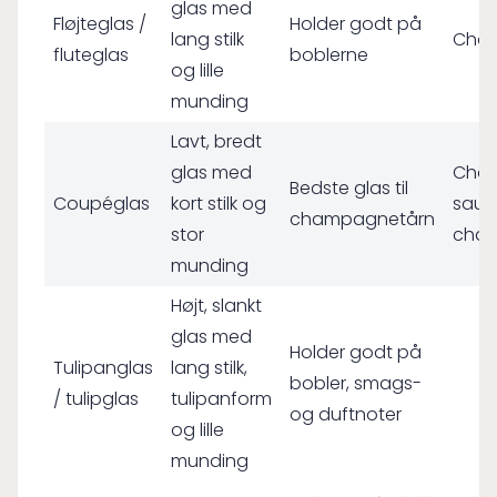
glas med
Fløjteglas /
Holder godt på
lang stilk
Cham
fluteglas
boblerne
og lille
munding
Lavt, bredt
glas med
Cha
Bedste glas til
Coupéglas
kort stilk og
sause
champagnetårn
stor
cham
munding
Højt, slankt
glas med
Holder godt på
Tulipanglas
lang stilk,
bobler, smags-
/ tulipglas
tulipanform
og duftnoter
og lille
munding