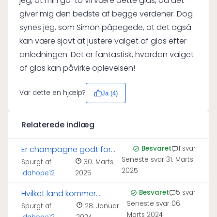
jeg, at min go-to vil være dette glas, da det
giver mig den bedste af begge verdener. Dog
synes jeg, som Simon påpegede, at det også
kan være sjovt at justere valget af glas efter
anledningen. Det er fantastisk, hvordan valget
af glas kan påvirke oplevelsen!
Var dette en hjælp?
Ja (
4
)
Relaterede indlæg
Er champagne godt for
Besvaret
1 svar
Seneste svar
31. Marts
huden?
Spurgt af
30. Marts
2025
idahope12
2025
Hvilket land kommer
Besvaret
5 svar
Seneste svar
06.
champagne fra?
Spurgt af
28. Januar
Marts 2024