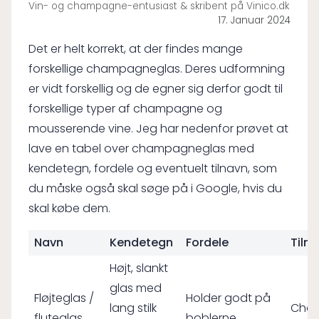
Vin- og champagne-entusiast & skribent på Vinico.dk
17. Januar 2024
Det er helt korrekt, at der findes mange
forskellige champagneglas. Deres udformning
er vidt forskellig og de egner sig derfor godt til
forskellige typer af champagne og
mousserende vine. Jeg har nedenfor prøvet at
lave en tabel over champagneglas med
kendetegn, fordele og eventuelt tilnavn, som
du måske også skal søge på i Google, hvis du
skal købe dem.
Navn
Kendetegn
Fordele
Tiln
Højt, slankt
glas med
Fløjteglas /
Holder godt på
lang stilk
Cham
fluteglas
boblerne