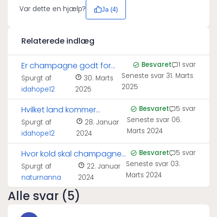
Var dette en hjælp?
Ja (
4
)
Relaterede indlæg
Er champagne godt for
Besvaret
1 svar
Seneste svar
31. Marts
huden?
Spurgt af
30. Marts
2025
idahope12
2025
Hvilket land kommer
Besvaret
5 svar
Seneste svar
06.
champagne fra?
Spurgt af
28. Januar
Marts 2024
idahope12
2024
Hvor kold skal champagne
Besvaret
5 svar
Seneste svar
03.
serveres?
Spurgt af
22. Januar
Marts 2024
naturnanna
2024
Alle svar (5)