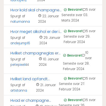
idahope12
2024
Hvor kold skal champagne
Besvaret
5 svar
Seneste svar
03.
serveres?
Spurgt af
22. Januar
Marts 2024
naturnanna
2024
Hvor meget alkohol er der i
Besvaret
5 svar
Seneste svar
29.
en champagne?
Spurgt af
29. Januar
Februar 2024
andejump16
2024
Hvilket champagneglas er
10
Besvaret
svar
bedst til bobler?
Spurgt af
10. Januar
Seneste svar
28.
petepixel44
2024
Februar 2024
Hvilket land opfandt
Besvaret
5 svar
Seneste svar
27.
champagne?
Spurgt af
21. Januar
Februar 2024
artistanna
2024
Hvad er champagne
Besvaret
5 svar
Seneste svar
26.