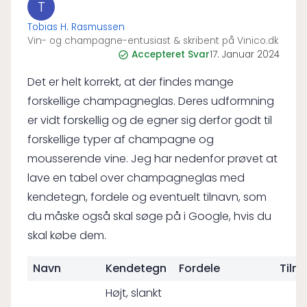
T
Tobias H. Rasmussen
Vin- og champagne-entusiast & skribent på Vinico.dk
Accepteret Svar
17. Januar 2024
Det er helt korrekt, at der findes mange
forskellige champagneglas. Deres udformning
er vidt forskellig og de egner sig derfor godt til
forskellige typer af champagne og
mousserende vine. Jeg har nedenfor prøvet at
lave en tabel over champagneglas med
kendetegn, fordele og eventuelt tilnavn, som
du måske også skal søge på i Google, hvis du
skal købe dem.
Navn
Kendetegn
Fordele
Tiln
Højt, slankt