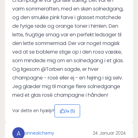
champagne var ganske særlig. Det var en
varm sommeraften, med en skøn solnedgang,
og den smukke pink farve i glasset matchede
de fyrige røde og orange toner i himlen. Den
lette, frugtige smag var en perfekt ledsager til
den lette sommermad. Der var noget magisk
ved at se boblerne stige op i den rosa væske,
som mindede mig om en solnedgang i et glas.
Og ligesom @Torben sagde, er hver
champagne - rosé eller ej - en fejring i sig selv.
Jeg glæder mig til mange flere solnedgange
med et glas rosé champagne i hånden!
Var dette en hjælp?
Ja (
5
)
A
annealchemy
24. Januar 2024