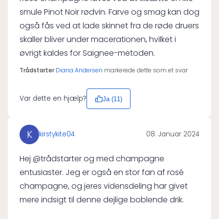
smule Pinot Noir rødvin. Farve og smag kan dog
også fås ved at lade skinnet fra de røde druers
skaller bliver under macerationen, hvilket i
øvrigt kaldes for Saignee-metoden.
Trådstarter
Diana Andersen
markerede dette som et svar
Var dette en hjælp?
Ja (
11
)
K
kirstykite04
08. Januar 2024
Hej @trådstarter og med champagne
entusiaster. Jeg er også en stor fan af rosé
champagne, og jeres vidensdeling har givet
mere indsigt til denne dejlige boblende drik.