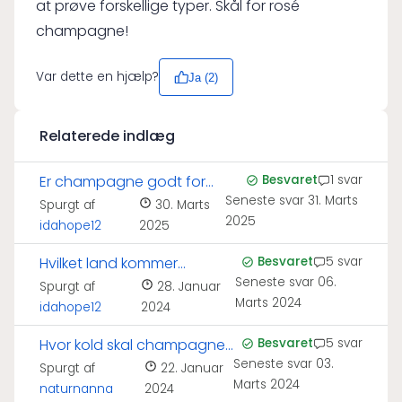
at prøve forskellige typer. Skål for rosé
champagne!
Var dette en hjælp?
Ja (
2
)
Relaterede indlæg
Er champagne godt for
Besvaret
1 svar
Seneste svar
31. Marts
huden?
Spurgt af
30. Marts
2025
idahope12
2025
Hvilket land kommer
Besvaret
5 svar
Seneste svar
06.
champagne fra?
Spurgt af
28. Januar
Marts 2024
idahope12
2024
Hvor kold skal champagne
Besvaret
5 svar
Seneste svar
03.
serveres?
Spurgt af
22. Januar
Marts 2024
naturnanna
2024