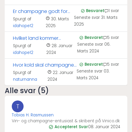
Er champagne godt for
Besvaret
1 svar
Seneste svar
31. Marts
huden?
Spurgt af
30. Marts
2025
idahope12
2025
Hvilket land kommer
Besvaret
5 svar
Seneste svar
06.
champagne fra?
Spurgt af
28. Januar
Marts 2024
idahope12
2024
Hvor kold skal champagne
Besvaret
5 svar
Seneste svar
03.
serveres?
Spurgt af
22. Januar
Marts 2024
naturnanna
2024
Alle svar (5)
T
Tobias H. Rasmussen
Vin- og champagne-entusiast & skribent på Vinico.dk
Accepteret Svar
08. Januar 2024