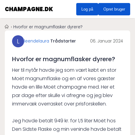
CHAMPAGNE.DK
Log på
Opret bruger
Hvorfor er magnumflasker dyrere?
L
leendelaura
Trådstarter
06. Januar 2024
Hvorfor er magnumflasker dyrere?
Her til nytår havde jeg som vært købt en stor
Moët magnumflaske og en af vores gæster
havde en lille Moët champagne med. Her et
par dage efter skulle vi afregne og jeg blev
immervæk overrasket over prisforskellen.
Jeg havde betalt 949 kr. for 1,5 liter Moët hos
Den Sidste Flaske og min veninde havde betalt