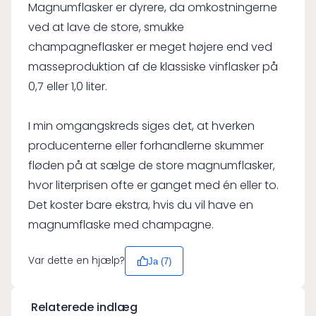
Magnumflasker er dyrere, da omkostningerne
ved at lave de store, smukke
champagneflasker er meget højere end ved
masseproduktion af de klassiske vinflasker på
0,7 eller 1,0 liter.
I min omgangskreds siges det, at hverken
producenterne eller forhandlerne skummer
fløden på at sælge de store magnumflasker,
hvor literprisen ofte er ganget med én eller to.
Det koster bare ekstra, hvis du vil have en
magnumflaske med champagne.
Var dette en hjælp?
Ja (
7
)
Relaterede indlæg