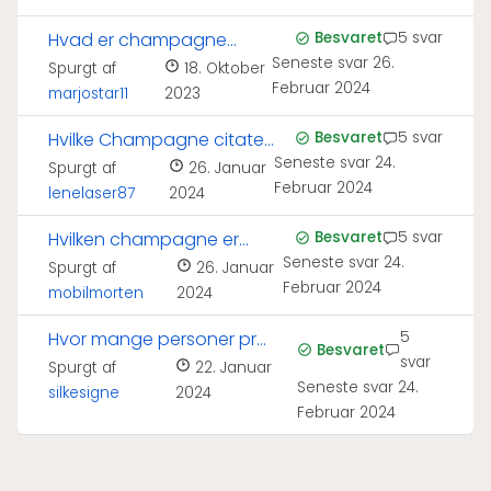
Hvad er champagne
Besvaret
5 svar
Seneste svar
26.
lavet af?
Spurgt af
18. Oktober
Februar 2024
marjostar11
2023
Hvilke Champagne citater
Besvaret
5 svar
Seneste svar
24.
kender I?
Spurgt af
26. Januar
Februar 2024
lenelaser87
2024
Hvilken champagne er
Besvaret
5 svar
Seneste svar
24.
bedst til kaviar?
Spurgt af
26. Januar
Februar 2024
mobilmorten
2024
Hvor mange personer pr
5
Besvaret
svar
flaske champagne?
Spurgt af
22. Januar
Seneste svar
24.
silkesigne
2024
Februar 2024