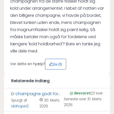
champagnen fra de større flasker holdt sig
kold under arrangementet. I løbet af natten var
den billigere champagne, vi havde på bordet,
blevet lunken uden ende, mens champagnen
fra magnumflasker holdt sig pænt kølig. Så
måske betaler man også for fordelene ved
længere 'kold holdbarhed'? Bare en tanke jeg
ville dele med.
Var dette en hjælp?
Ja (
3
)
Relaterede indlæg
Er champagne godt for
Besvaret
1 svar
Seneste svar
31. Marts
huden?
Spurgt af
30. Marts
2025
idahope12
2025