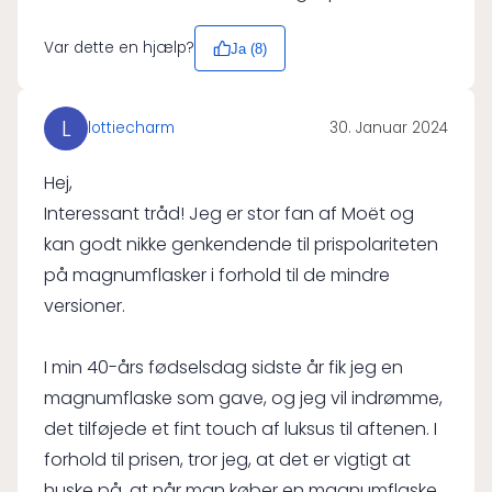
Var dette en hjælp?
Ja (
8
)
L
lottiecharm
30. Januar 2024
Hej,
Interessant tråd! Jeg er stor fan af Moët og
kan godt nikke genkendende til prispolariteten
på magnumflasker i forhold til de mindre
versioner.
I min 40-års fødselsdag sidste år fik jeg en
magnumflaske som gave, og jeg vil indrømme,
det tilføjede et fint touch af luksus til aftenen. I
forhold til prisen, tror jeg, at det er vigtigt at
huske på, at når man køber en magnumflaske,