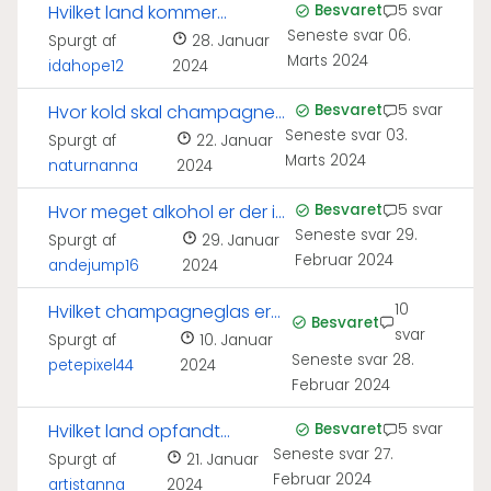
Hvilket land kommer
Besvaret
5 svar
Seneste svar
06.
champagne fra?
Spurgt af
28. Januar
Marts 2024
idahope12
2024
Hvor kold skal champagne
Besvaret
5 svar
Seneste svar
03.
serveres?
Spurgt af
22. Januar
Marts 2024
naturnanna
2024
Hvor meget alkohol er der i
Besvaret
5 svar
Seneste svar
29.
en champagne?
Spurgt af
29. Januar
Februar 2024
andejump16
2024
Hvilket champagneglas er
10
Besvaret
svar
bedst til bobler?
Spurgt af
10. Januar
Seneste svar
28.
petepixel44
2024
Februar 2024
Hvilket land opfandt
Besvaret
5 svar
Seneste svar
27.
champagne?
Spurgt af
21. Januar
Februar 2024
artistanna
2024