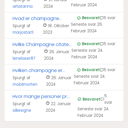
champagne?
Februar 2024
artistanna
2024
Hvad er champagne
Besvaret
5 svar
Seneste svar
26.
lavet af?
Spurgt af
18. Oktober
Februar 2024
marjostar11
2023
Hvilke Champagne citater
Besvaret
5 svar
Seneste svar
24.
kender I?
Spurgt af
26. Januar
Februar 2024
lenelaser87
2024
Hvilken champagne er
Besvaret
5 svar
Seneste svar
24.
bedst til kaviar?
Spurgt af
26. Januar
Februar 2024
mobilmorten
2024
Hvor mange personer pr
5
Besvaret
svar
flaske champagne?
Spurgt af
22. Januar
Seneste svar
24.
silkesigne
2024
Februar 2024