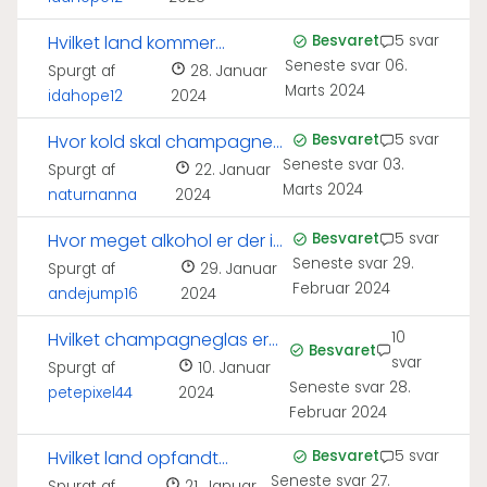
Hvilket land kommer
Besvaret
5 svar
Seneste svar
06.
champagne fra?
Spurgt af
28. Januar
Marts 2024
idahope12
2024
Hvor kold skal champagne
Besvaret
5 svar
Seneste svar
03.
serveres?
Spurgt af
22. Januar
Marts 2024
naturnanna
2024
Hvor meget alkohol er der i
Besvaret
5 svar
Seneste svar
29.
en champagne?
Spurgt af
29. Januar
Februar 2024
andejump16
2024
Hvilket champagneglas er
10
Besvaret
svar
bedst til bobler?
Spurgt af
10. Januar
Seneste svar
28.
petepixel44
2024
Februar 2024
Hvilket land opfandt
Besvaret
5 svar
Seneste svar
27.
Spurgt af
21. Januar