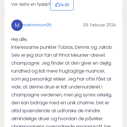
Var dette en hjælp?
Ja (
4
)
M
martinmoon05
09. Februar 2024
Hej alle,
Interessante punkter Tobias, Dennis og Jakob.
Selv er jeg stor fan af Pinot Meunier-drevet
champagne. Jeg finder at den giver en dejlig
rundhed og lidt mere frugtagtige nuancer,
som jeg personligt elsker. Jeg har ofte fået at
vide, at denne drue er lidt undervurderet i
champagne verdenen, men jeg synes virkelig,
den kan bidrage med en unik charme. Det er
altid spændende at udforske de mindre
almindelige druer og hvordan de påvirker
champagnens overordnede smagsprofil. Ser