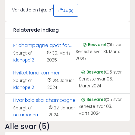
Var dette en hjælp?
Ja (
5
)
Relaterede indlæg
Er champagne godt for
Besvaret
1 svar
Seneste svar
31. Marts
huden?
Spurgt af
30. Marts
2025
idahope12
2025
Hvilket land kommer
Besvaret
5 svar
Seneste svar
06.
champagne fra?
Spurgt af
28. Januar
Marts 2024
idahope12
2024
Hvor kold skal champagne
Besvaret
5 svar
Seneste svar
03.
serveres?
Spurgt af
22. Januar
Marts 2024
naturnanna
2024
Alle svar (5)