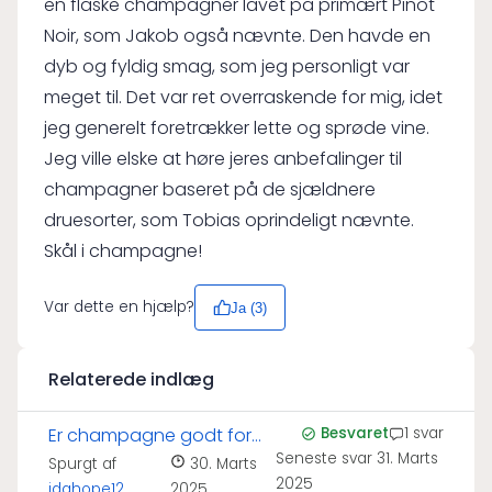
en flaske champagner lavet på primært Pinot
Noir, som Jakob også nævnte. Den havde en
dyb og fyldig smag, som jeg personligt var
meget til. Det var ret overraskende for mig, idet
jeg generelt foretrækker lette og sprøde vine.
Jeg ville elske at høre jeres anbefalinger til
champagner baseret på de sjældnere
druesorter, som Tobias oprindeligt nævnte.
Skål i champagne!
Var dette en hjælp?
Ja (
3
)
Relaterede indlæg
Er champagne godt for
Besvaret
1 svar
Seneste svar
31. Marts
huden?
Spurgt af
30. Marts
2025
idahope12
2025