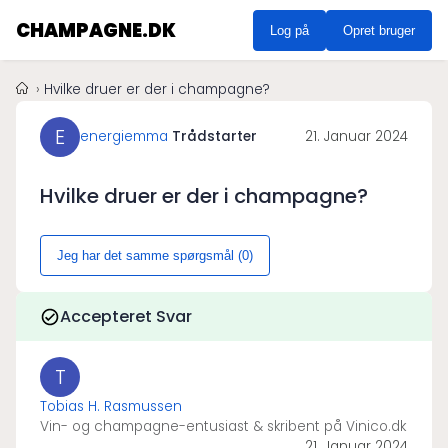
CHAMPAGNE.DK
Log på
Opret bruger
Hvilke druer er der i champagne?
E
energiemma
Trådstarter
21. Januar 2024
Hvilke druer er der i champagne?
Jeg har det samme spørgsmål (
0
)
Accepteret Svar
T
Tobias H. Rasmussen
Vin- og champagne-entusiast & skribent på Vinico.dk
21. Januar 2024