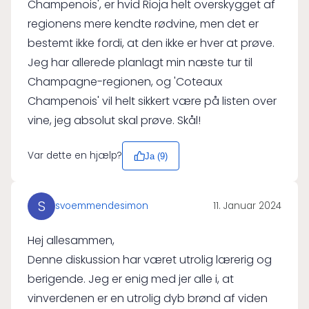
Champenois', er hvid Rioja helt overskygget af
regionens mere kendte rødvine, men det er
bestemt ikke fordi, at den ikke er hver at prøve.
Jeg har allerede planlagt min næste tur til
Champagne-regionen, og 'Coteaux
Champenois' vil helt sikkert være på listen over
vine, jeg absolut skal prøve. Skål!
Var dette en hjælp?
Ja (
9
)
S
svoemmendesimon
11. Januar 2024
Hej allesammen,
Denne diskussion har været utrolig lærerig og
berigende. Jeg er enig med jer alle i, at
vinverdenen er en utrolig dyb brønd af viden