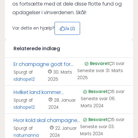
os fortsætte med at dele disse flotte fund og
opdagelser i vinverdenen. Skål!
Var dette en hjælp?
Ja (
2
)
Relaterede indlæg
Er champagne godt for
Besvaret
1 svar
Seneste svar
31. Marts
huden?
Spurgt af
30. Marts
2025
idahope12
2025
Hvilket land kommer
Besvaret
5 svar
Seneste svar
06.
champagne fra?
Spurgt af
28. Januar
Marts 2024
idahope12
2024
Hvor kold skal champagne
Besvaret
5 svar
Seneste svar
03.
serveres?
Spurgt af
22. Januar
Marts 2024
naturnanna
2024