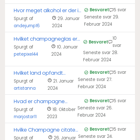
Hvor meget alkohol er der i
Besvaret
5 svar
Seneste svar
29.
en champagne?
Spurgt af
29. Januar
Februar 2024
andejump16
2024
Hvilket champagneglas er
10
Besvaret
svar
bedst til bobler?
Spurgt af
10. Januar
Seneste svar
28.
petepixel44
2024
Februar 2024
Hvilket land opfandt
Besvaret
5 svar
Seneste svar
27.
champagne?
Spurgt af
21. Januar
Februar 2024
artistanna
2024
Hvad er champagne
Besvaret
5 svar
Seneste svar
26.
lavet af?
Spurgt af
18. Oktober
Februar 2024
marjostar11
2023
Hvilke Champagne citater
Besvaret
5 svar
Seneste svar
24.
kender I?
Spurgt af
26. Januar