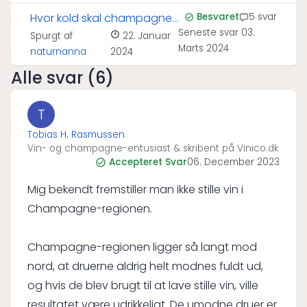
Hvor kold skal champagne
Besvaret
5 svar
Seneste svar
03.
serveres?
Spurgt af
22. Januar
Marts 2024
naturnanna
2024
Alle svar (6)
T
Tobias H. Rasmussen
Vin- og champagne-entusiast & skribent på Vinico.dk
Accepteret Svar
06. December 2023
Mig bekendt fremstiller man ikke stille vin i
Champagne-regionen.
Champagne-regionen ligger så langt mod
nord, at druerne aldrig helt modnes fuldt ud,
og hvis de blev brugt til at lave stille vin, ville
resultatet være udrikkeligt. De umodne druer er