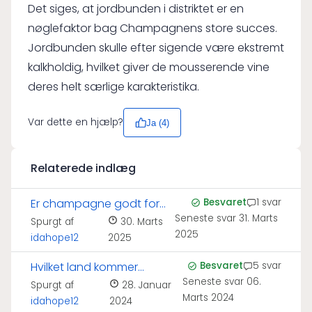
Det siges, at jordbunden i distriktet er en
nøglefaktor bag Champagnens store succes.
Jordbunden skulle efter sigende være ekstremt
kalkholdig, hvilket giver de mousserende vine
deres helt særlige karakteristika.
Var dette en hjælp?
Ja (
4
)
Relaterede indlæg
Er champagne godt for
Besvaret
1 svar
Seneste svar
31. Marts
huden?
Spurgt af
30. Marts
2025
idahope12
2025
Hvilket land kommer
Besvaret
5 svar
Seneste svar
06.
champagne fra?
Spurgt af
28. Januar
Marts 2024
idahope12
2024