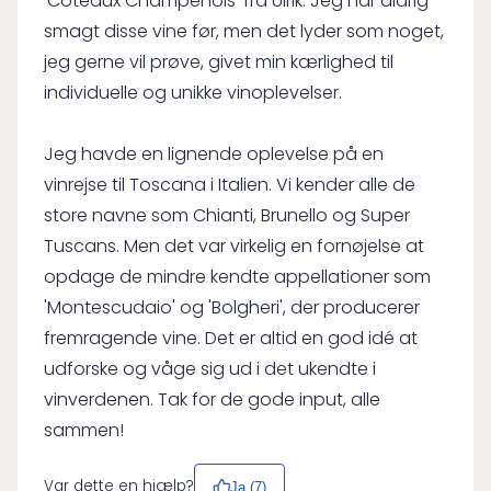
'Coteaux Champenois' fra Ulrik. Jeg har aldrig
smagt disse vine før, men det lyder som noget,
jeg gerne vil prøve, givet min kærlighed til
individuelle og unikke vinoplevelser.
Jeg havde en lignende oplevelse på en
vinrejse til Toscana i Italien. Vi kender alle de
store navne som Chianti, Brunello og Super
Tuscans. Men det var virkelig en fornøjelse at
opdage de mindre kendte appellationer som
'Montescudaio' og 'Bolgheri', der producerer
fremragende vine. Det er altid en god idé at
udforske og våge sig ud i det ukendte i
vinverdenen. Tak for de gode input, alle
sammen!
Var dette en hjælp?
Ja (
7
)